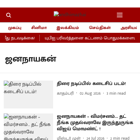
முகப்பு
சினிமா
இலக்கியம்
செய்திகள்
அரசியல்
ீது நடவடிக்கை!
யுபிஐ பரிவர்த்தனை கட்டணம் பொதுமக்களைப் பாதி
ஜனநாயகன்
திரை நடிப்பில் கடைசிப் படம்!
காதம்பரி
02 Aug 2026
3
min read
ஜனநாயகன் – விமர்சனம்… தட்
நீங்க முதல்வராவே இருந்துருங்க
விஜய் மொமண்ட் !
மிஸ்டர் முள்
24 Jul 2026
2
min read