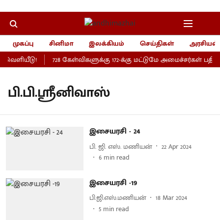
முகப்பு
சினிமா
இலக்கியம்
செய்திகள்
அரசியல்
் வெளியீடு!
728 கேள்விகளுக்கு 172-க்கு மட்டுமே அமைச்சர்கள் பதி
பி.பி.ஸ்ரீனிவாஸ்
இசையரசி - 24
பி. ஜி. எஸ். மணியன்
22 Apr 2024
6
min read
இசையரசி -19
பி.ஜி.எஸ்.மணியன்
18 Mar 2024
5
min read