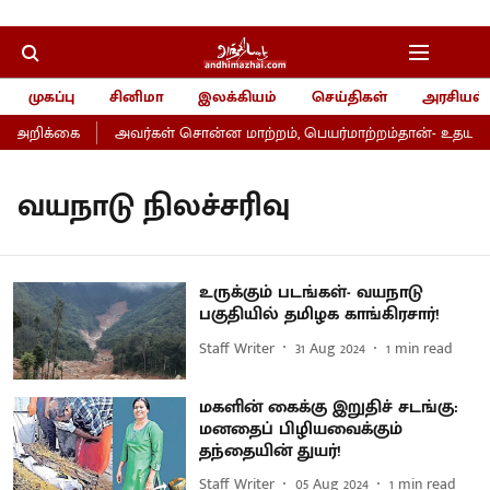
முகப்பு
சினிமா
இலக்கியம்
செய்திகள்
அரசியல்
் அறிக்கை
அவர்கள் சொன்ன மாற்றம், பெயர்மாற்றம்தான்- உதயநிதி
வயநாடு நிலச்சரிவு
உருக்கும் படங்கள்- வயநாடு
பகுதியில் தமிழக காங்கிரசார்!
Staff Writer
31 Aug 2024
1
min read
மகளின் கைக்கு இறுதிச் சடங்கு:
மனதைப் பிழியவைக்கும்
தந்தையின் துயர்!
Staff Writer
05 Aug 2024
1
min read