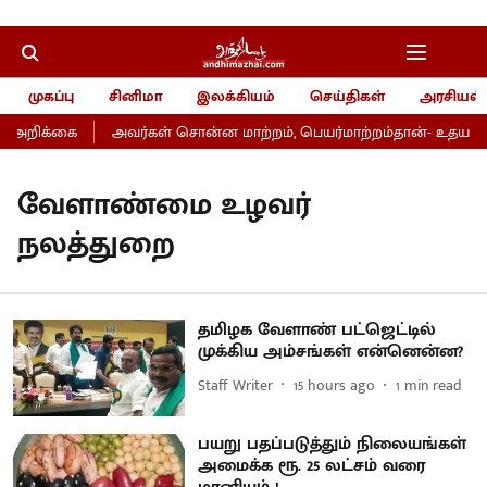
முகப்பு
சினிமா
இலக்கியம்
செய்திகள்
அரசியல்
் அறிக்கை
அவர்கள் சொன்ன மாற்றம், பெயர்மாற்றம்தான்- உதயநிதி
வேளாண்மை உழவர்
நலத்துறை
தமிழக வேளாண் பட்ஜெட்டில்
முக்கிய அம்சங்கள் என்னென்ன?
Staff Writer
15 hours ago
1
min read
பயறு பதப்படுத்தும் நிலையங்கள்
அமைக்க ரூ. 25 லட்சம் வரை