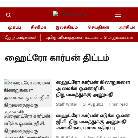
முகப்பு
சினிமா
இலக்கியம்
செய்திகள்
அரசியல்
ீது நடவடிக்கை!
யுபிஐ பரிவர்த்தனை கட்டணம் பொதுமக்களைப் பாத
ஹைட்ரோ கார்பன் திட்டம்
ஹைட்ரோ கார்பன் கிணறுகளை
அமைக்க ஓ.என்.ஜி.சி.
நிறுவனத்துக்கு அனுமதி!
Staff Writer
24 Aug 2025
1
min read
ஹைட்ரோ கார்பன் எடுக்க ஓ.என்.
ஜி.சி. நிறுவனத்துக்கு அனுமதி!
-காங்கிரஸ், பாமக எதிர்ப்பு
Staff Writer
27 Apr 2025
2
min read