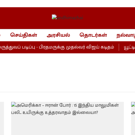
்
செய்திகள்
அரசியல்
தொடர்கள்
நல்வாழ
ுவப் படிப்பு - பிரதமருக்கு முதல்வர் விஜய் கடிதம்
யூட்டிய