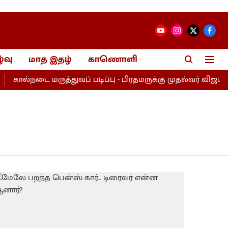
்வு
மாத இதழ்
காணொளி
கால்நடை மருத்துவப் படிப்பு - பிரதமருக்கு முதல்வர் விஜய் கடி