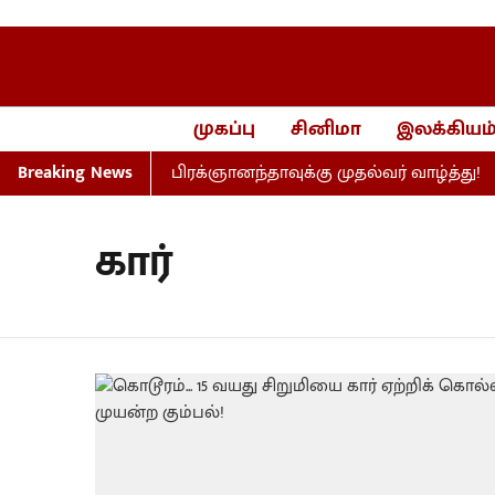
முகப்பு
சினிமா
இலக்கியம
் செஸ் போட்டி – பிரக்ஞானந்தாவுக்கு முதல்வர் வாழ்த்து!
Breaking News
கார்