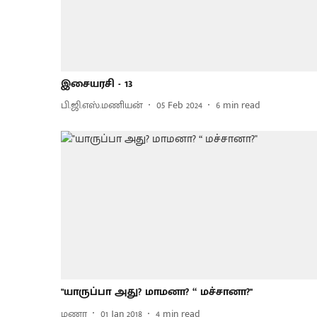
இசையரசி - 13
பி.ஜி.எஸ்.மணியன்
05 Feb 2024
6
min read
"யாருப்பா அது? மாமனா? “ மச்சானா?''
மணா
01 Jan 2018
4
min read