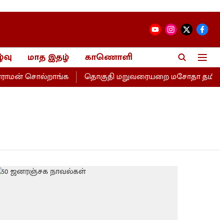
்வு
மாத இதழ்
காணொளி
ாமன் சொல்றாங்க
தொகுதி மறுவரையறை மசோதா தமிழகத்திற்