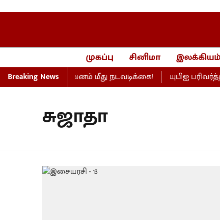
முகப்பு
சினிமா
இலக்கியம
 எண்ணெய் நிறுவனம் மீது நடவடிக்கை!
Breaking News
யுபிஐ பரிவர்த்
சுஜாதா