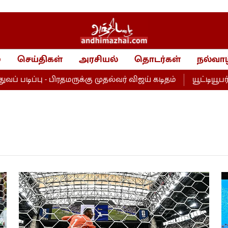
்
செய்திகள்
அரசியல்
தொடர்கள்
நல்வாழ
டிப்பு - பிரதமருக்கு முதல்வர் விஜய் கடிதம்
யூட்டியூபர் 