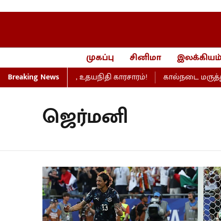
முகப்பு
சினிமா
இலக்கியம
 பேரவையில் விஜய், உதயநிதி காரசாரம்!
Breaking News
கால்நடை மருத்துவப் ப
ஜெர்மனி