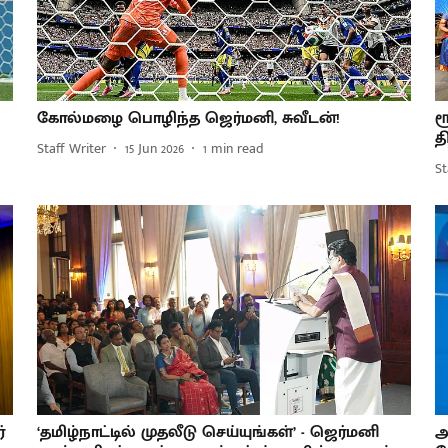
கோல்மழை பொழிந்த ஜெர்மனி, சுவீடன்!
ர
த
Staff Writer
15 Jun 2026
1
min read
St
்
‘தமிழ்நாட்டில் முதலீடு செய்யுங்கள்’ - ஜெர்மனி
அ