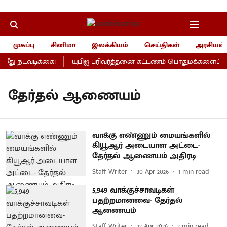
முகப்பு
சினிமா
இலக்கியம்
செய்திகள்
அரசியல்
து நடவடிக்கை!
யுபிஐ பரிவர்த்தனை கட்டணம் பொதுமக்களைப் பாதி
தேர்தல் ஆணையம்
வாக்கு எண்ணும் மையங்களில்
கியூஆர் அடையாள அட்டை-
தேர்தல் ஆணையம் அதிரடி
Staff Writer
30 Apr 2026
1
min read
5,949 வாக்குச்சாவடிகள்
பதற்றமானவை- தேர்தல்
ஆணையம்
Staff Writer
22 Apr 2026
2
min read