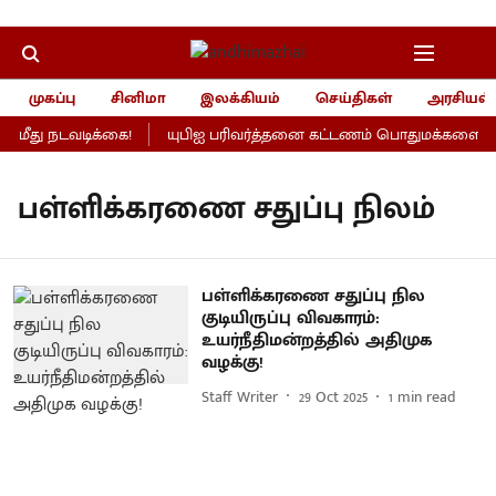
முகப்பு
சினிமா
இலக்கியம்
செய்திகள்
அரசியல்
மீது நடவடிக்கை!
யுபிஐ பரிவர்த்தனை கட்டணம் பொதுமக்களைப் பாத
பள்ளிக்கரணை சதுப்பு நிலம்
பள்ளிக்கரணை சதுப்பு நில
குடியிருப்பு விவகாரம்:
உயர்நீதிமன்றத்தில் அதிமுக
வழக்கு!
Staff Writer
29 Oct 2025
1
min read