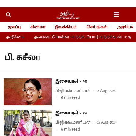
முகப்பு
சினிமா
இலக்கியம்
செய்திகள்
அரசியல்
ர் அறிக்கை
அவர்கள் சொன்ன மாற்றம், பெயர்மாற்றம்தான்- உதயநித
பி. சுசீலா
இசையரசி - 40
பி.ஜி.எஸ்.மணியன்
12 Aug 2024
6
min read
இசையரசி - 39
பி.ஜி.எஸ்.மணியன்
05 Aug 2024
6
min read