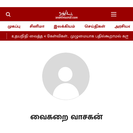
முகப்பு
சினிமா
இலக்கியம்
செய்திகள்
அரசியல்
உதயநிதி வைத்த 4 கேள்விகள்... முழுமையாக பதில்கூறாமல் கருணாநி
வைகறை வாசகன்