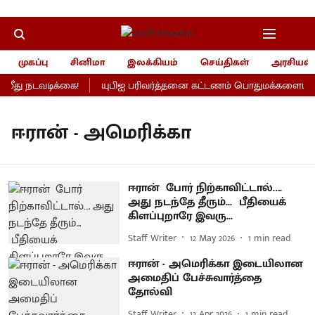
முகப்பு
சினிமா
இலக்கியம்
செய்திகள்
அரசியல்
ீது நடவடிக்கை!
யுபிஐ பரிவர்த்தனை கட்டணம் பொதுமக்களைப் பாதி
ஈரான் - அமெரிக்கா
ஈரான் போர் நிற்காவிட்டால்….
அது நடந்தே தீரும்... பீதியைக்
கிளப்புறாரே இவரு...
Staff Writer
12 May 2026
1
min read
ஈரான் - அமெரிக்கா இடையிலான
அமைதிப் பேச்சுவார்த்தை
தோல்வி
Staff Writer
12 Apr 2026
1
min read