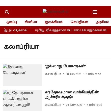
முகப்பு
சினிமா
இலக்கியம்
செய்திகள்
அரசியல்
ீது நடவடிக்கை!
யுபிஐ பரிவர்த்தனை கட்டணம் பொதுமக்களைப் பாதி
கலாப்ரியா
'இல்லாது போகாதவள்'
கலாப்ரியா
30 Jun 2026
5
min read
சந்தோஷமான வாக்கியத்தின்
ஆச்சரியக்குறி!
கலாப்ரியா
03 Nov 2025
4
min read