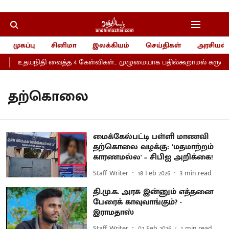
முகப்பு
சினிமா
இலக்கியம்
செய்திகள்
அரசியல்
உதயநிதி வைத்த 4 கேள்விகள்... முழுமையாக பதில்கூறாமல் கருணாநித
தற்கொலை
மைக்கேல்பட்டி பள்ளி மாணவி
தற்கொலை வழக்கு: ‘மதமாற்றம்
காரணமல்ல' – சிபிஐ அறிக்கை!
Staff Writer
18 Feb 2026
3
min read
தி.மு.க. அரசு இன்னும் எத்தனை
பேரைக் காவுவாங்கும்? -
இராமதாஸ்
Staff Writer
02 Feb 2026
1
min read