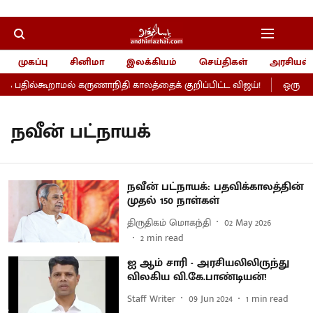
முகப்பு
சினிமா
இலக்கியம்
செய்திகள்
அரசியல்
 பதில்கூறாமல் கருணாநிதி காலத்தைக் குறிப்பிட்ட விஜய்!
ஒரு நல்
நவீன் பட்நாயக்
நவீன் பட்நாயக்: பதவிக்காலத்தின்
முதல் 150 நாள்கள்
திருதிகம் மொகந்தி
02 May 2026
2
min read
ஐ ஆம் சாரி - அரசியலிலிருந்து
விலகிய வி.கே.பாண்டியன்!
Staff Writer
09 Jun 2024
1
min read