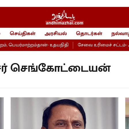
்
செய்திகள்
அரசியல்
தொடர்கள்
நல்வாழ
ெயர்மாற்றம்தான்- உதயநிதி
சேவை உரிமைச் சட்டம்- அறப்
ர் செங்கோட்டையன்