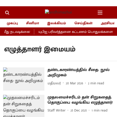
முகப்பு
சினிமா
இலக்கியம்
செய்திகள்
அரசியல்
ீது நடவடிக்கை!
யுபிஐ பரிவர்த்தனை கட்டணம் பொதுமக்களைப் பாத
எழுத்தாளர் இமையம்
தண்டகாரண்யத்தில் சீதை- நூல்
அறிமுகம்
மதிமலர்
20 Mar 2026
2
min read
முதலமைச்சரிடம் தன் சிறுகதைத்
தொகுப்பை வழங்கிய எழுத்தாளர்!
Staff Writer
25 Dec 2025
1
min read