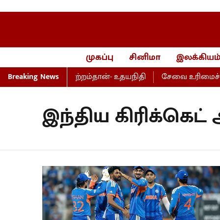
முகப்பு
சினிமா
இலக்கியம
்றம், பெயர்மாற்றம்தான்- உதயநிதி
Breaking News
சேவை உரிமைச் சட்டம
இந்திய கிரிக்கெட