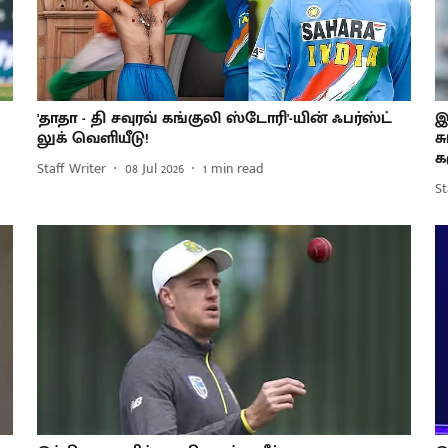
'தாதா - தி சவுரவ் கங்குலி ஸ்டோரி'-யின் ஃபர்ஸ்ட்
இ
லுக் வெளியீடு!
ச
க
Staff Writer
08 Jul 2026
1
min read
St