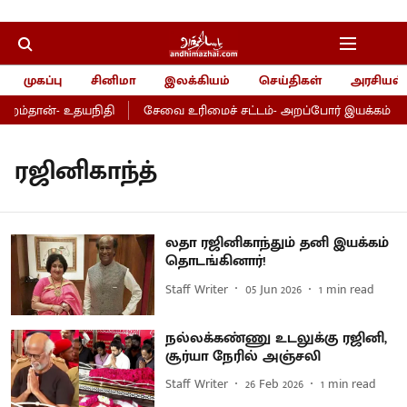
முகப்பு
சினிமா
இலக்கியம்
செய்திகள்
அரசியல்
றம்தான்- உதயநிதி
சேவை உரிமைச் சட்டம்- அறப்போர் இயக்கம் வரவே
ரஜினிகாந்த்
லதா ரஜினிகாந்தும் தனி இயக்கம்
தொடங்கினார்!
Staff Writer
05 Jun 2026
1
min read
நல்லக்கண்ணு உடலுக்கு ரஜினி,
சூர்யா நேரில் அஞ்சலி
Staff Writer
26 Feb 2026
1
min read