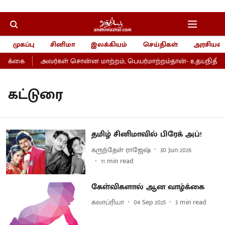
முகப்பு
சினிமா
இலக்கியம்
செய்திகள்
அரசியல்
றிக்கை
அவர்கள் சொன்ன மாற்றம், பெயர்மாற்றம்தான்- உதயநிதி
கட்டுரை
தமிழ் சினிமாவில் பிரேக் அப்!
கருந்தேள் ராஜேஷ்
30 Jun 2026
11
min read
கேள்விகளால் ஆன வாழ்க்கை
கலாப்ரியா
04 Sep 2025
3
min read